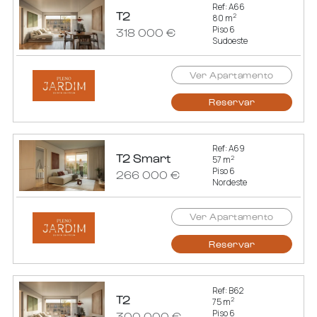
Ref: A66
T2
2
80 m
Piso 6
318 000 €
Sudoeste
Ver Apartamento
Reservar
Ref: A69
T2 Smart
2
57 m
Piso 6
266 000 €
Nordeste
Ver Apartamento
Reservar
Ref: B62
T2
2
75 m
Piso 6
300 000 €