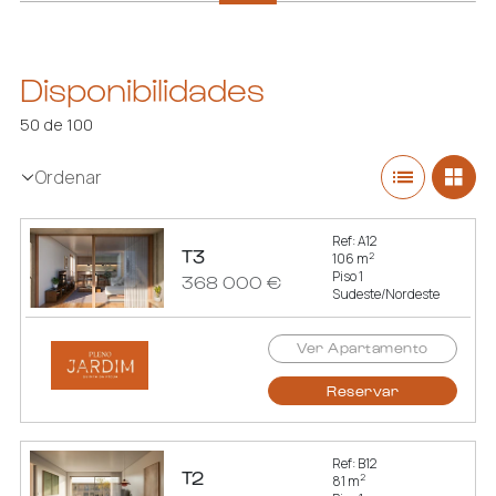
Disponibilidades
50 de 100
Ordenar
Ref: A12
T3
2
106 m
Piso 1
368 000 €
Sudeste/Nordeste
Ver Apartamento
Reservar
Ref: B12
T2
2
81 m