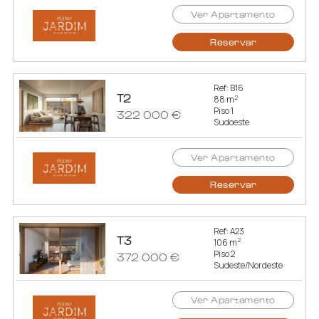
Ver Apartamento
Reservar
Ref: B16
T2
2
88 m
Piso 1
322 000 €
Sudoeste
Ver Apartamento
Reservar
Ref: A23
T3
2
106 m
Piso 2
372 000 €
Sudeste/Nordeste
Ver Apartamento