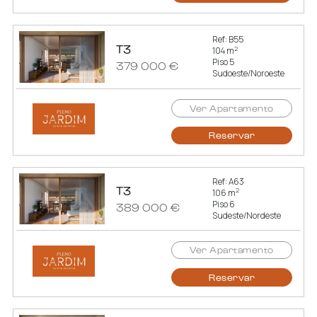
Ref: B55
T3
2
104 m
Piso 5
379 000 €
Sudoeste/Noroeste
Ver Apartamento
Reservar
Ref: A63
T3
2
106 m
Piso 6
389 000 €
Sudeste/Nordeste
Ver Apartamento
Reservar