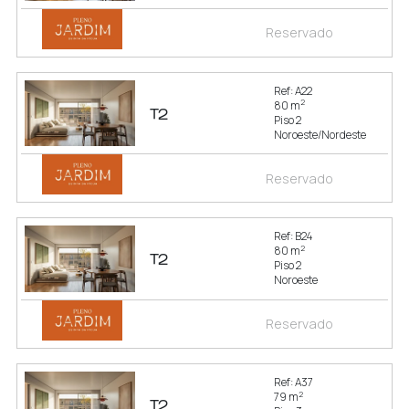
Reservado
Ref: A22
2
80 m
T2
Piso 2
Noroeste/Nordeste
Reservado
Ref: B24
2
80 m
T2
Piso 2
Noroeste
Reservado
Ref: A37
2
79 m
T2