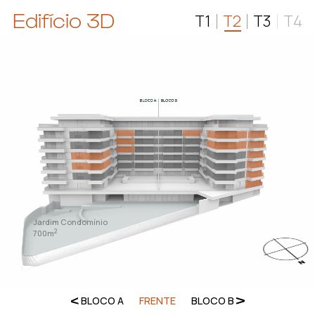
Edifício 3D
T1
T2
T3
T4
Jardim Condomínio
2
700m
BLOCO A
FRENTE
BLOCO B