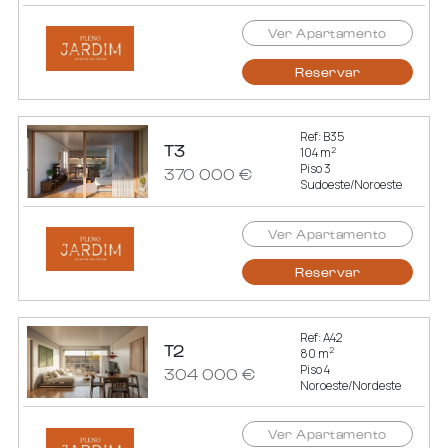
Ver Apartamento
Reservar
Ref: B35
T3
2
104 m
Piso 3
370 000 €
Sudoeste/Noroeste
Ver Apartamento
Reservar
Ref: A42
T2
2
80 m
Piso 4
304 000 €
Noroeste/Nordeste
Ver Apartamento