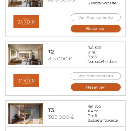
Sudeste/Nordeste
Ver Apartamento
Reservar
Ref: B63
T2
2
81 m
Piso 6
313 000 €
Noroeste/Nordeste
Ver Apartamento
Reservar
Ref: B65
T3
2
104 m
Piso 6
383 000 €
Sudoeste/Noroeste