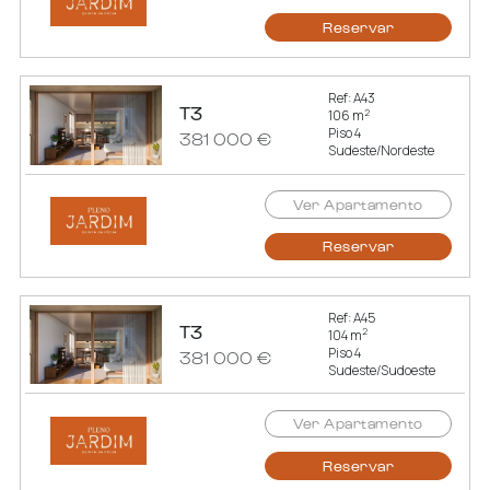
Reservar
Ref: A43
T3
2
106 m
Piso 4
381 000 €
Sudeste/Nordeste
Ver Apartamento
Reservar
Ref: A45
T3
2
104 m
Piso 4
381 000 €
Sudeste/Sudoeste
Ver Apartamento
Reservar