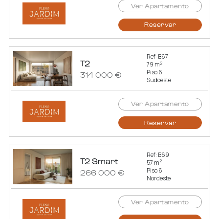
Ver Apartamento
Reservar
Ref: B67
T2
2
79 m
Piso 6
314 000 €
Sudoeste
Ver Apartamento
Reservar
Ref: B69
T2 Smart
2
57 m
Piso 6
266 000 €
Nordeste
Ver Apartamento