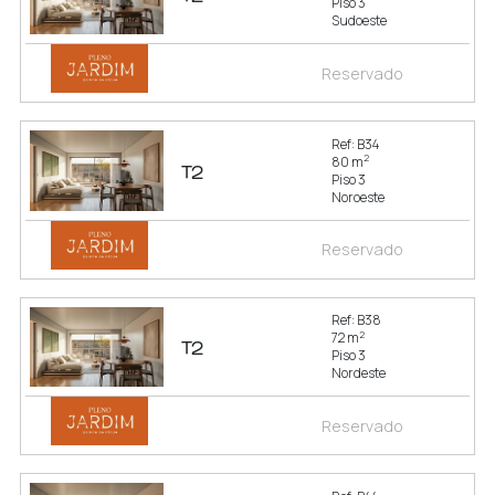
Piso 3
Sudoeste
Reservado
Ref: B34
2
80 m
T2
Piso 3
Noroeste
Reservado
Ref: B38
2
72 m
T2
Piso 3
Nordeste
Reservado