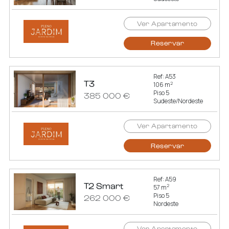
Ver Apartamento
Reservar
Ref: A53
T3
2
106 m
Piso 5
385 000 €
Sudeste/Nordeste
Ver Apartamento
Reservar
Ref: A59
T2 Smart
2
57 m
Piso 5
262 000 €
Nordeste
Ver Apartamento