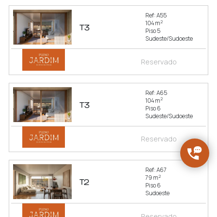
Ref: A55
2
104 m
T3
Piso 5
Sudeste/Sudoeste
Reservado
Ref: A65
2
104 m
T3
Piso 6
Sudeste/Sudoeste
Reservado
Ref: A67
2
79 m
T2
Piso 6
Sudoeste
Reservado