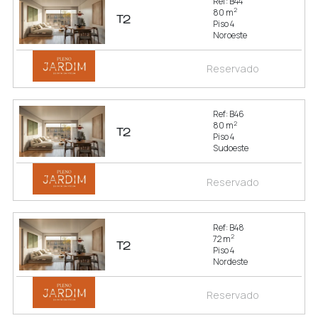
Ref: B44
2
80 m
T2
Piso 4
Noroeste
Reservado
Ref: B46
2
80 m
T2
Piso 4
Sudoeste
Reservado
Ref: B48
2
72 m
T2
Piso 4
Nordeste
Reservado