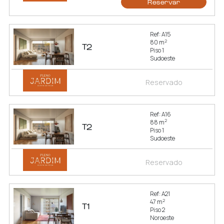
Reservar
Ref: A15
2
80 m
T2
Piso 1
Sudoeste
Reservado
Ref: A16
2
88 m
T2
Piso 1
Sudoeste
Reservado
Ref: A21
2
47 m
T1
Piso 2
Noroeste