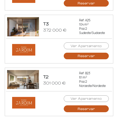
Reservar
Ref: A25
T3
2
104 m
Piso 2
372 000 €
Sudeste/Sudoeste
Ver Apartamento
Reservar
Ref: B23
T2
2
81 m
Piso 2
301 000 €
Noroeste/Nordeste
Ver Apartamento
Reservar