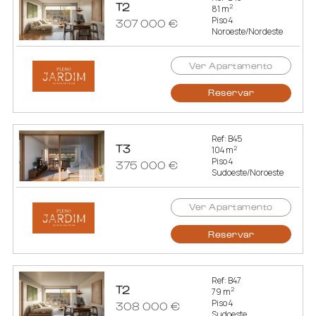
T2
2
81 m
Piso 4
307 000 €
Noroeste/Nordeste
Ver Apartamento
Reservar
Ref: B45
T3
2
104 m
Piso 4
375 000 €
Sudoeste/Noroeste
Ver Apartamento
Reservar
Ref: B47
T2
2
79 m
Piso 4
308 000 €
Sudoeste