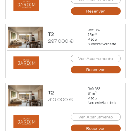
Reservar
Ref: B52
T2
2
75 m
Piso 5
297 000 €
Sudeste/Nordeste
Ver Apartamento
Reservar
Ref: B53
T2
2
81 m
Piso 5
310 000 €
Noroeste/Nordeste
Ver Apartamento
Reservar