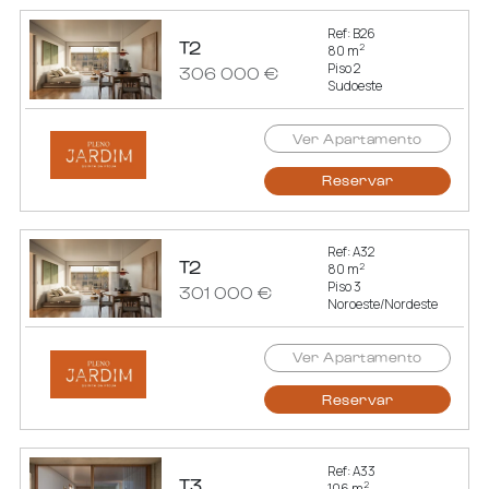
Ref: B26
T2
2
80 m
Piso 2
306 000 €
Sudoeste
Ver Apartamento
Reservar
Ref: A32
T2
2
80 m
Piso 3
301 000 €
Noroeste/Nordeste
Ver Apartamento
Reservar
Ref: A33
T3
2
106 m