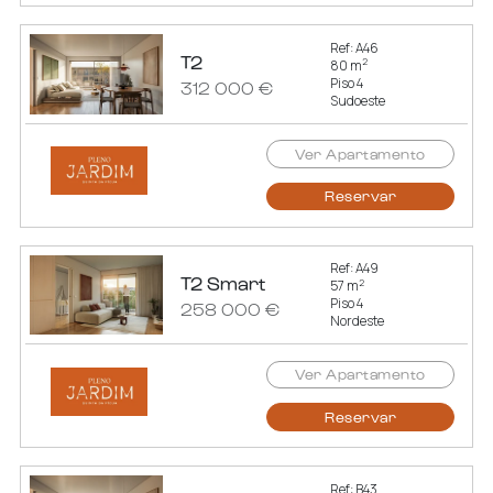
Ref: A46
T2
2
80 m
Piso 4
312 000 €
Sudoeste
Ver Apartamento
Reservar
Ref: A49
T2 Smart
2
57 m
Piso 4
258 000 €
Nordeste
Ver Apartamento
Reservar
Ref: B43