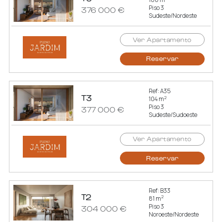
Piso 3
376 000 €
Sudeste/Nordeste
Ver Apartamento
Reservar
Ref: A35
T3
2
104 m
Piso 3
377 000 €
Sudeste/Sudoeste
Ver Apartamento
Reservar
Ref: B33
T2
2
81 m
Piso 3
304 000 €
Noroeste/Nordeste