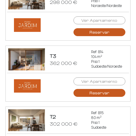
Piso 1
298 000 €
Noroeste/Nordeste
Ver Apartamento
Reservar
Ref: B14
T3
2
104 m
Piso 1
362 000 €
Sudoeste/Noroeste
Ver Apartamento
Reservar
Ref: B15
T2
2
80 m
Piso 1
302 000 €
Sudoeste