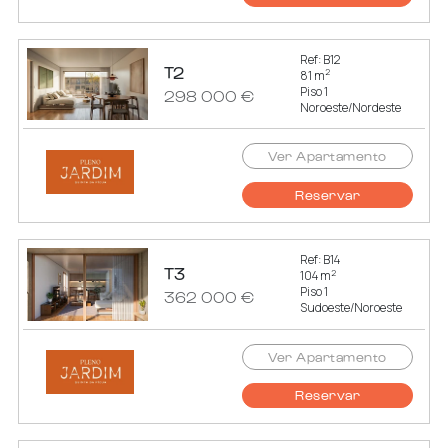
Ref: B12
T2
2
81 m
Piso 1
298 000 €
Noroeste/Nordeste
Ver Apartamento
Reservar
Ref: B14
T3
2
104 m
Piso 1
362 000 €
Sudoeste/Noroeste
Ver Apartamento
Reservar