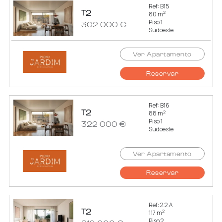
Ref: B15
T2
2
80 m
Piso 1
302 000 €
Sudoeste
Ver Apartamento
Reservar
Ref: B16
T2
2
88 m
Piso 1
322 000 €
Sudoeste
Ver Apartamento
Reservar
Ref: 2.2.A
T2
2
117 m
Piso 2