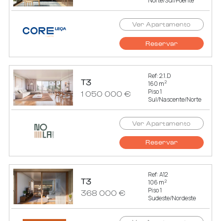
Norte/Sul/Poente
Ver Apartamento
Reservar
Ref: 2.1.D
T3
2
160 m
Piso 1
1 050 000 €
Sul/Nascente/Norte
Ver Apartamento
Reservar
Ref: A12
T3
2
106 m
Piso 1
368 000 €
Sudeste/Nordeste