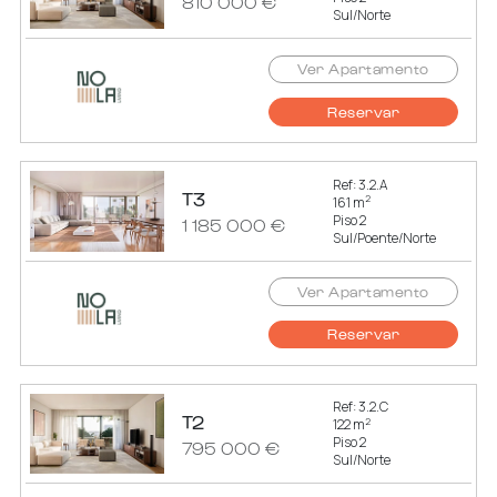
810 000 €
Sul/Norte
Ver Apartamento
Reservar
Ref: 3.2.A
T3
2
161 m
Piso 2
1 185 000 €
Sul/Poente/Norte
Ver Apartamento
Reservar
Ref: 3.2.C
T2
2
122 m
Piso 2
795 000 €
Sul/Norte