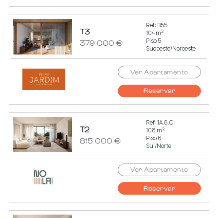
Ref: B55
T3
2
104 m
Piso 5
379 000 €
Sudoeste/Noroeste
Ver Apartamento
Reservar
Ref: 1A.6.C
T2
2
108 m
Piso 6
815 000 €
Sul/Norte
Ver Apartamento
Reservar