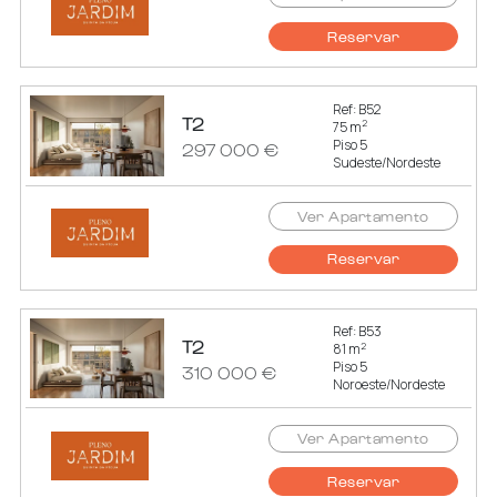
Reservar
Ref: B52
T2
2
75 m
Piso 5
297 000 €
Sudeste/Nordeste
Ver Apartamento
Reservar
Ref: B53
T2
2
81 m
Piso 5
310 000 €
Noroeste/Nordeste
Ver Apartamento
Reservar