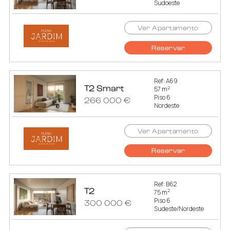
Sudoeste
Ver Apartamento
Reservar
Ref: A69
T2 Smart
2
57 m
Piso 6
266 000 €
Nordeste
Ver Apartamento
Reservar
Ref: B62
T2
2
75 m
Piso 6
300 000 €
Sudeste/Nordeste