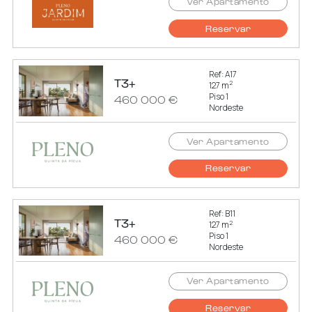
Ver Apartamento
Reservar
Ref: A17
T3+
2
127 m
Piso 1
460 000 €
Nordeste
Ver Apartamento
Reservar
Ref: B11
T3+
2
127 m
Piso 1
460 000 €
Nordeste
Ver Apartamento
Reservar