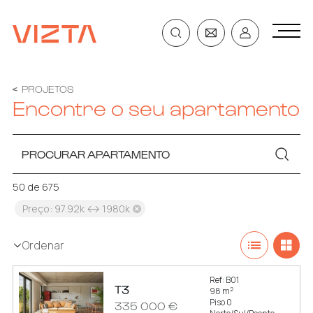
PROJETOS
Encontre o seu apartamento
PROCURAR APARTAMENTO
50 de 675
Preço: 97.92k ↔ 1980k
Ordenar
Ref: B01
T3
2
98 m
Piso 0
335 000 €