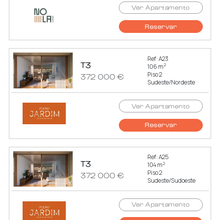
Ver Apartamento
Reservar
Ref: A23
T3
2
106 m
Piso 2
372 000 €
Sudeste/Nordeste
Ver Apartamento
Reservar
Ref: A25
T3
2
104 m
Piso 2
372 000 €
Sudeste/Sudoeste
Ver Apartamento