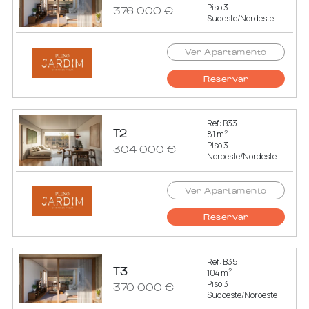
Piso 3
376 000 €
Sudeste/Nordeste
Ver Apartamento
Reservar
Ref: B33
T2
2
81 m
Piso 3
304 000 €
Noroeste/Nordeste
Ver Apartamento
Reservar
Ref: B35
T3
2
104 m
Piso 3
370 000 €
Sudoeste/Noroeste