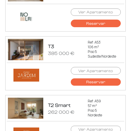
Ver Apartamento
Reservar
Ref: A53
T3
2
106 m
Piso 5
385 000 €
Sudeste/Nordeste
Ver Apartamento
Reservar
Ref: A59
T2 Smart
2
57 m
Piso 5
262 000 €
Nordeste
Ver Apartamento