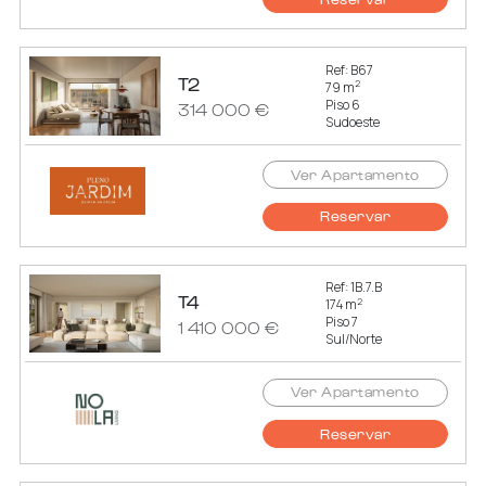
Ref: B67
T2
2
79 m
Piso 6
314 000 €
Sudoeste
Ver Apartamento
Reservar
Ref: 1B.7.B
T4
2
174 m
Piso 7
1 410 000 €
Sul/Norte
Ver Apartamento
Reservar