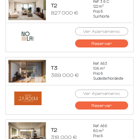
Ref: 3.6.C
T2
2
122 m
Piso 6
827 000 €
Sul/Norte
Ver Apartamento
Reservar
Ref: A63
T3
2
106 m
Piso 6
389 000 €
Sudeste/Nordeste
Ver Apartamento
Reservar
Ref: A66
T2
2
80 m
Piso 6
318 000 €