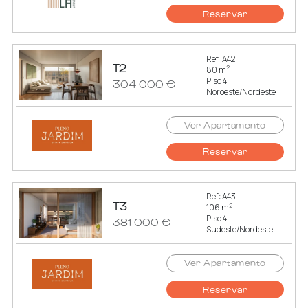
Reservar
Ref: A42
T2
2
80 m
Piso 4
304 000 €
Noroeste/Nordeste
Ver Apartamento
Reservar
Ref: A43
T3
2
106 m
Piso 4
381 000 €
Sudeste/Nordeste
Ver Apartamento
Reservar