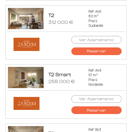
Ref: A46
T2
2
80 m
Piso 4
312 000 €
Sudoeste
Ver Apartamento
Reservar
Ref: A49
T2 Smart
2
57 m
Piso 4
258 000 €
Nordeste
Ver Apartamento
Reservar
Ref: B43