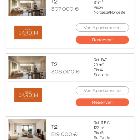
T2
2
81 m
Piso 4
307 000 €
Noroeste/Nordeste
Ver Apartamento
Reservar
Ref: B47
T2
2
79 m
Piso 4
308 000 €
Sudoeste
Ver Apartamento
Reservar
Ref: 3.5.C
T2
2
122 m
Piso 5
819 000 €
Sul/Norte