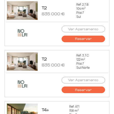
Ref: 2.7.B
T2
2
104 m
Piso 7
835 000 €
Sul
Ver Apartamento
Reservar
Ref: 3.7.C
T2
2
122 m
Piso 7
835 000 €
Sul/Norte
Ver Apartamento
Reservar
Ref: A71
T4+
2
158 m