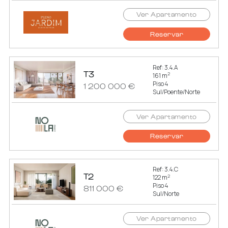
Ver Apartamento
Reservar
Ref: 3.4.A
T3
2
161 m
Piso 4
1 200 000 €
Sul/Poente/Norte
Ver Apartamento
Reservar
Ref: 3.4.C
T2
2
122 m
Piso 4
811 000 €
Sul/Norte
Ver Apartamento