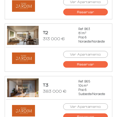
Ver Apartamento
Reservar
Ref: B63
T2
2
81 m
Piso 6
313 000 €
Noroeste/Nordeste
Ver Apartamento
Reservar
Ref: B65
T3
2
104 m
Piso 6
383 000 €
Sudoeste/Noroeste
Ver Apartamento
Reservar