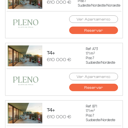
Piso 7
610 000 €
Sudeste/Nordeste/Noroeste
Ver Apartamento
Reservar
Ref: A73
T4+
2
171 m
Piso 7
610 000 €
Sudoeste/Nordeste
Ver Apartamento
Reservar
Ref: B71
T4+
2
171 m
Piso 7
610 000 €
Sudoeste/Nordeste