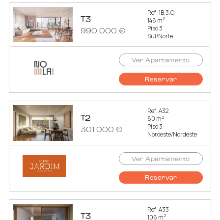
Ref: 1B.3.C
T3
2
146 m
Piso 3
990 000 €
Sul/Norte
Ver Apartamento
Reservar
Ref: A32
T2
2
80 m
Piso 3
301 000 €
Noroeste/Nordeste
Ver Apartamento
Reservar
Ref: A33
T3
2
106 m