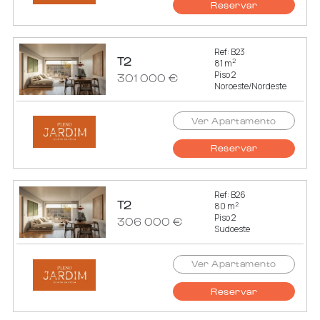
Reservar
Ref: B23
T2
2
81 m
Piso 2
301 000 €
Noroeste/Nordeste
Ver Apartamento
Reservar
Ref: B26
T2
2
80 m
Piso 2
306 000 €
Sudoeste
Ver Apartamento
Reservar