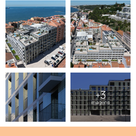
3
+
imagens